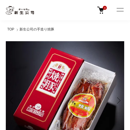
0
TOP
新生公司の手造り焼豚