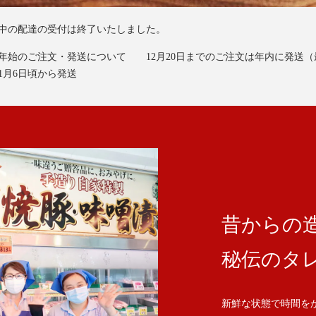
中の配達の受付は終了いたしました。
年始のご注文・発送について 12月20日までのご注文は年内に発送（
1月6日頃から発送
ポーク・スペアリブスパイス焼冷凍発売開始！
公司ECサイトリニューアル！
昔からの
秘伝のタ
新鮮な状態で時間を