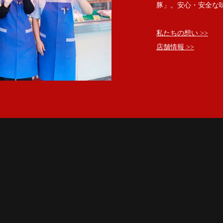
豚」。安心・安全な
私たちの想い >>
店舗情報 >>