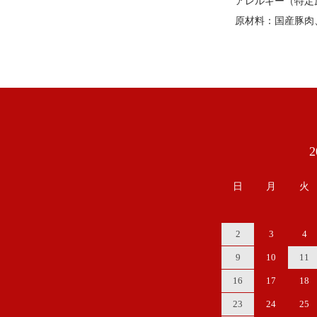
アレルギー（特定
原材料：国産豚肉
カレンダー
日
月
火
2
3
4
9
10
11
16
17
18
23
24
25