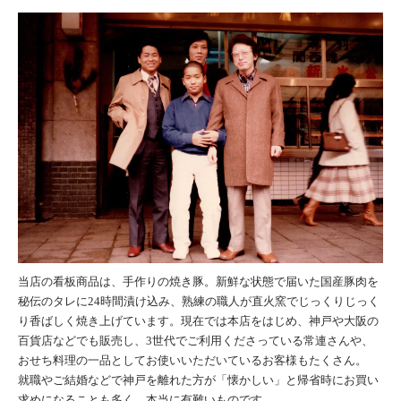
当店の看板商品は、手作りの焼き豚。新鮮な状態で届いた国産豚肉を
秘伝のタレに24時間漬け込み、熟練の職人が直火窯でじっくりじっく
り香ばしく焼き上げています。現在では本店をはじめ、神戸や大阪の
百貨店などでも販売し、3世代でご利用くださっている常連さんや、
おせち料理の一品としてお使いいただいているお客様もたくさん。
就職やご結婚などで神戸を離れた方が「懐かしい」と帰省時にお買い
求めになることも多く、本当に有難いものです。